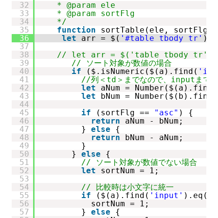
32
* @param ele 
33
* @param sortFlg 
34
*/
35
function
sortTable(ele, sortFlg) 
36
let
arr = $(
'#table tbody tr'
).s
37
38
// let arr = $('table tbody tr').
39
// ソート対象が数値の場合
40
if
($.isNumeric($(a).find(
'inp
41
//列＜td＞までなので、inputまで
42
let
aNum = Number($(a).find(
43
let
bNum = Number($(b).find(
44
45
if
(sortFlg == 
"asc"
) {
46
return
aNum - bNum;
47
} 
else
{
48
return
bNum - aNum;
49
}
50
} 
else
{
51
// ソート対象が数値でない場合
52
let
sortNum = 1;
53
54
// 比較時は小文字に統一
55
if
($(a).find(
'input'
).eq(el
56
sortNum = 1;
57
} 
else
{