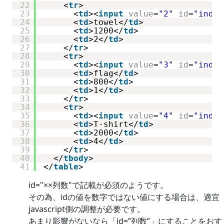
22
<
tr
>
23
<
td
><
input
value
=
"2"
id
=
"index
24
<
td
>towel</
td
>
25
<
td
>1200</
td
>
26
<
td
>2</
td
>
27
</
tr
>
28
<
tr
>
29
<
td
><
input
value
=
"3"
id
=
"index
30
<
td
>flag</
td
>
31
<
td
>800</
td
>
32
<
td
>1</
td
>
33
</
tr
>
34
<
tr
>
35
<
td
><
input
value
=
"4"
id
=
"index
36
<
td
>T-shirt</
td
>
37
<
td
>2000</
td
>
38
<
td
>4</
td
>
39
</
tr
>
40
</
tbody
>
41
</
table
>
id="××列数"で記載が必須のようです。
その為、idの値を数字ではない値にする場合は、適宜
javascript側の調整が必要です。
あまり影響がないなら「id=”列数”」にすることをおす