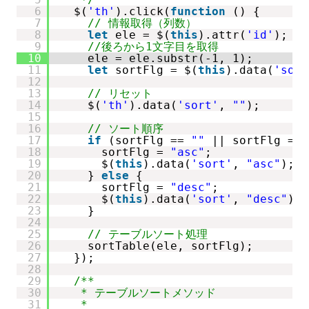
6
$(
'th'
).click(
function
() {
7
// 情報取得（列数）
8
let
ele = $(
this
).attr(
'id'
);
9
//後ろから1文字目を取得
10
ele = ele.substr(-1, 1);
11
let
sortFlg = $(
this
).data(
'sort
12
13
// リセット
14
$(
'th'
).data(
'sort'
, 
""
);
15
16
// ソート順序
17
if
(sortFlg == 
""
|| sortFlg == 
18
sortFlg = 
"asc"
;
19
$(
this
).data(
'sort'
, 
"asc"
);
20
} 
else
{
21
sortFlg = 
"desc"
;
22
$(
this
).data(
'sort'
, 
"desc"
);
23
}
24
25
// テーブルソート処理
26
sortTable(ele, sortFlg);
27
});
28
29
/**
30
* テーブルソートメソッド
31
* 