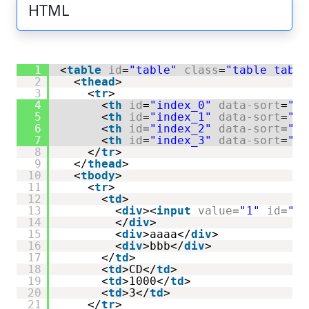
HTML
1
<
table
id
=
"table"
class
=
"table table
2
<
thead
>
3
<
tr
>
4
<
th
id
=
"index_0"
data-sort
=
""
>
5
<
th
id
=
"index_1"
data-sort
=
""
>
6
<
th
id
=
"index_2"
data-sort
=
""
>
7
<
th
id
=
"index_3"
data-sort
=
""
>
8
</
tr
>
9
</
thead
>
10
<
tbody
>
11
<
tr
>
12
<
td
>
13
<
div
><
input
value
=
"1"
id
=
"in
14
</
div
>
15
<
div
>aaaa</
div
>
16
<
div
>bbb</
div
>
17
</
td
>
18
<
td
>CD</
td
>
19
<
td
>1000</
td
>
20
<
td
>3</
td
>
21
</
tr
>