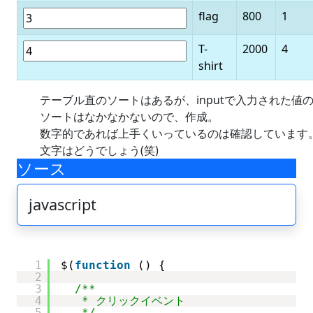
flag
800
1
T-
2000
4
shirt
テーブル直のソートはあるが、inputで入力された値
ソートはなかなかないので、作成。
数字的であれば上手くいっているのは確認しています
文字はどうでしょう(笑)
ソース
javascript
1
$(
function
() {
2
3
/**
4
* クリックイベント
5
*/