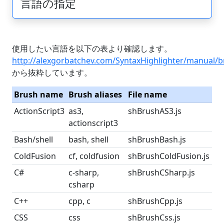
言語の指定
使用したい言語を以下の表より確認します。
http://alexgorbatchev.com/SyntaxHighlighter/manual/b
から抜粋しています。
Brush name
Brush aliases
File name
ActionScript3
as3,
shBrushAS3.js
actionscript3
Bash/shell
bash, shell
shBrushBash.js
ColdFusion
cf, coldfusion
shBrushColdFusion.js
C#
c-sharp,
shBrushCSharp.js
csharp
C++
cpp, c
shBrushCpp.js
CSS
css
shBrushCss.js