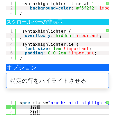
1
.syntaxhighlighter .line.alt
1
{
?
2
background-color
: 
#f5f2f2
!import
3
}
スクロールバーの非表示
1
.syntaxhighlighter {
?
2
overflow-y
: 
hidden
!important
;
3
}
4
.syntaxhighlighter.ie {
5
font-size
: 
1em
!important
;
6
padding
: 
0
0
2em
!important
;
7
}
オプション
特定の行をハイライトさせる
1
<
pre
class
=
"brush: html highlight:[2,
?
2
1行目
3
2行目