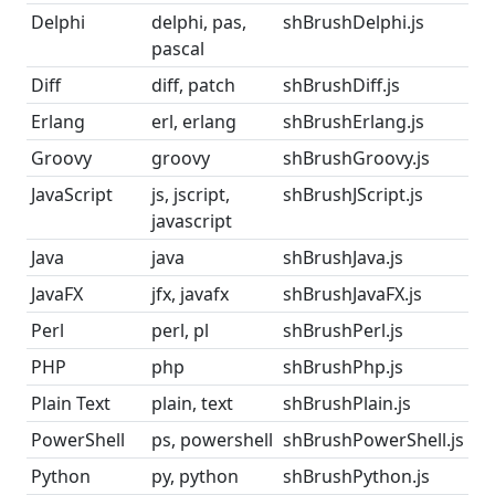
Delphi
delphi, pas,
shBrushDelphi.js
pascal
Diff
diff, patch
shBrushDiff.js
Erlang
erl, erlang
shBrushErlang.js
Groovy
groovy
shBrushGroovy.js
JavaScript
js, jscript,
shBrushJScript.js
javascript
Java
java
shBrushJava.js
JavaFX
jfx, javafx
shBrushJavaFX.js
Perl
perl, pl
shBrushPerl.js
PHP
php
shBrushPhp.js
Plain Text
plain, text
shBrushPlain.js
PowerShell
ps, powershell
shBrushPowerShell.js
Python
py, python
shBrushPython.js