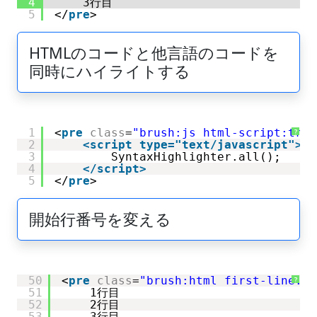
4
3行目
5
</
pre
>
HTMLのコードと他言語のコードを
同時にハイライトする
1
<
pre
class
=
"brush:js html-script:true
?
2
<script type="text/javascript">
3
SyntaxHighlighter.all();
4
</script>
5
</
pre
>
開始行番号を変える
50
<
pre
class
=
"brush:html first-line:50
?
51
1行目
52
2行目
53
3行目