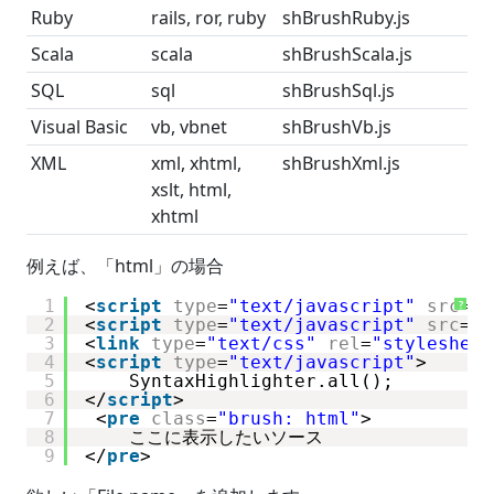
Ruby
rails, ror, ruby
shBrushRuby.js
Scala
scala
shBrushScala.js
SQL
sql
shBrushSql.js
Visual Basic
vb, vbnet
shBrushVb.js
XML
xml, xhtml,
shBrushXml.js
xslt, html,
xhtml
例えば、「html」の場合
1
<
script
type
=
"text/javascript"
src
=
"s
?
2
<
script
type
=
"text/javascript"
src
=
"s
3
<
link
type
=
"text/css"
rel
=
"stylesheet
4
<
script
type
=
"text/javascript"
>
5
SyntaxHighlighter.all();
6
</
script
>
7
<
pre
class
=
"brush: html"
>           
8
ここに表示したいソース
9
</
pre
>