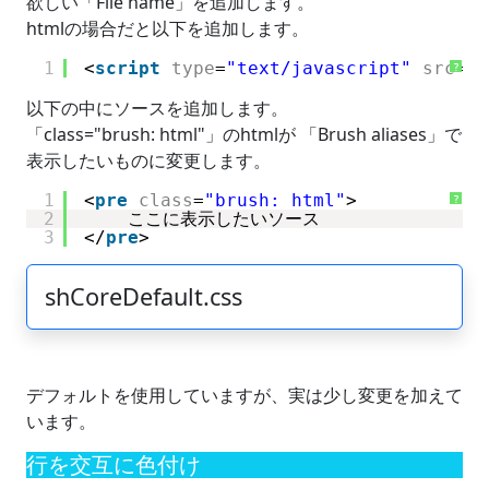
欲しい「File name」を追加します。
htmlの場合だと以下を追加します。
1
<
script
type
=
"text/javascript"
src
=
"s
?
以下の中にソースを追加します。
「class="brush: html"」のhtmlが 「Brush aliases」で
表示したいものに変更します。
1
<
pre
class
=
"brush: html"
>            
?
2
ここに表示したいソース
3
</
pre
>
shCoreDefault.css
デフォルトを使用していますが、実は少し変更を加えて
います。
行を交互に色付け