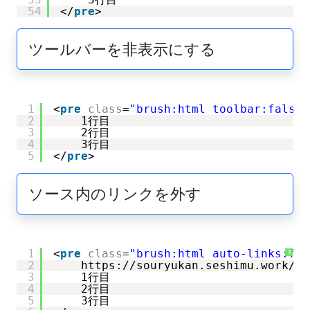
54
</
pre
>
ツールバーを非表示にする
1
<
pre
class
=
"brush:html toolbar:false"
2
1行目
3
2行目
4
3行目
5
</
pre
>
ソース内のリンクを外す
1
<
pre
class
=
"brush:html auto-links:fal
?
2
https://souryukan.seshimu.work/
3
1行目
4
2行目
5
3行目