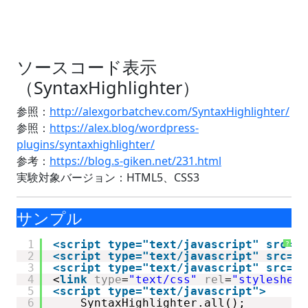
ソースコード表示
（SyntaxHighlighter）
参照：
http://alexgorbatchev.com/SyntaxHighlighter/
参照：
https://alex.blog/wordpress-
plugins/syntaxhighlighter/
参考：
https://blog.s-giken.net/231.html
実験対象バージョン：HTML5、CSS3
サンプル
1
<script type="text/javascript" src="s
?
2
<script type="text/javascript" src="s
3
<script type="text/javascript" src="s
4
<
link
type
=
"text/css"
rel
=
"stylesheet
5
<script type="text/javascript">
6
SyntaxHighlighter.all();